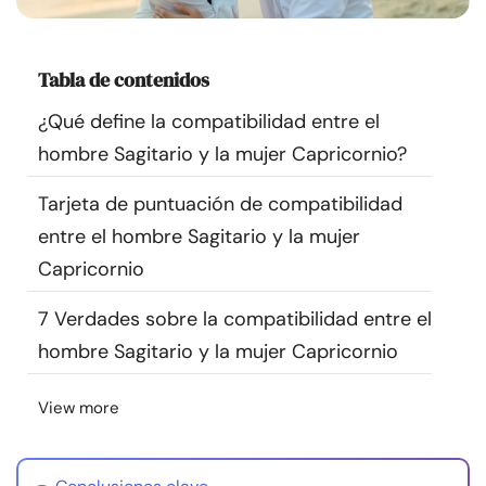
Recursos
Tabla de contenidos
Comunidad
¿Qué define la compatibilidad entre el
Encuentra un terapeuta
hombre Sagitario y la mujer Capricornio?
Tarjeta de puntuación de compatibilidad
Idioma
ES
entre el hombre Sagitario y la mujer
Capricornio
Sobre nosotros
Contáctanos
Escríbenos
Publicidad con
7 Verdades sobre la compatibilidad entre el
nosotros
hombre Sagitario y la mujer Capricornio
© Copyright 2026. Todos los derechos reservados.
View more