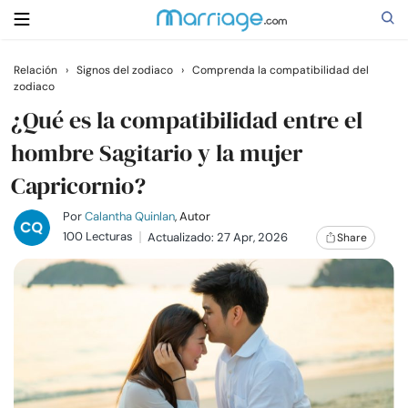
Relación
›
Signos del zodiaco
›
Comprenda la compatibilidad del
zodiaco
Buscar
¿Qué es la compatibilidad entre el
hombre Sagitario y la mujer
Casarse
Capricornio?
Relaciones
Por
Calantha Quinlan
, Autor
100 Lecturas
Actualizado: 27 Apr, 2026
Share
Familia
Ayuda
Cursos