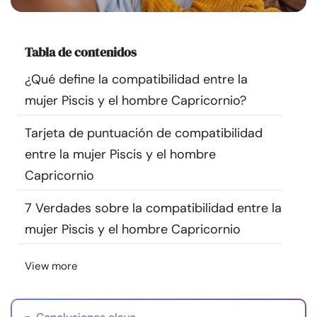
Recursos
Tabla de contenidos
Comunidad
¿Qué define la compatibilidad entre la
Encuentra un terapeuta
mujer Piscis y el hombre Capricornio?
Tarjeta de puntuación de compatibilidad
Idioma
ES
entre la mujer Piscis y el hombre
Capricornio
Sobre nosotros
Contáctanos
Escríbenos
Publicidad con
7 Verdades sobre la compatibilidad entre la
nosotros
mujer Piscis y el hombre Capricornio
© Copyright 2026. Todos los derechos reservados.
View more