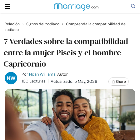
Relación
›
Signos del zodiaco
›
Comprenda la compatibilidad del
zodiaco
Buscar
7 Verdades sobre la compatibilidad
entre la mujer Piscis y el hombre
Casarse
Capricornio
Relaciones
Por
Noah Williams
, Autor
100 Lecturas
Actualizado: 5 May, 2026
Share
Familia
Ayuda
Cursos