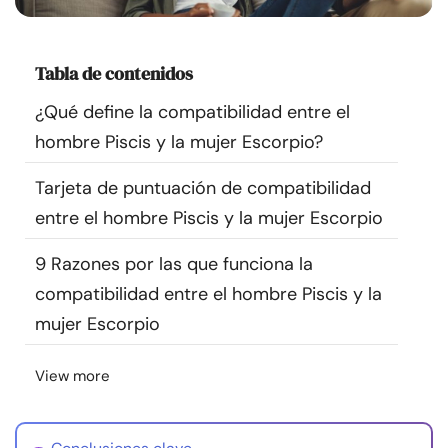
Recursos
Tabla de contenidos
Comunidad
¿Qué define la compatibilidad entre el
Encuentra un terapeuta
hombre Piscis y la mujer Escorpio?
Tarjeta de puntuación de compatibilidad
Idioma
ES
entre el hombre Piscis y la mujer Escorpio
9 Razones por las que funciona la
Sobre nosotros
Contáctanos
Escríbenos
Publicidad con
compatibilidad entre el hombre Piscis y la
nosotros
mujer Escorpio
© Copyright 2026. Todos los derechos reservados.
View more