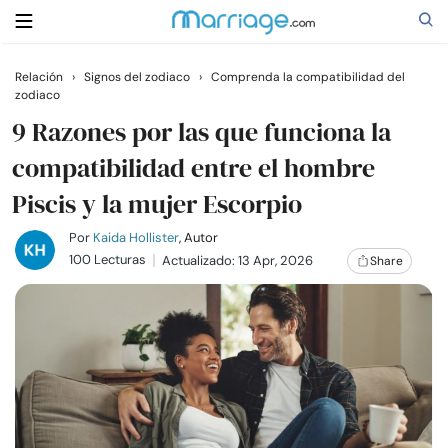
Relación
›
Signos del zodiaco
›
Comprenda la compatibilidad del
zodiaco
Buscar
9 Razones por las que funciona la
compatibilidad entre el hombre
Casarse
Piscis y la mujer Escorpio
Relaciones
Por
Kaida Hollister
, Autor
100 Lecturas
Actualizado: 13 Apr, 2026
Share
Familia
Ayuda
Cursos