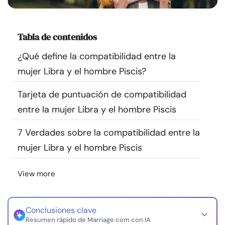
Recursos
Tabla de contenidos
Comunidad
¿Qué define la compatibilidad entre la
Encuentra un terapeuta
mujer Libra y el hombre Piscis?
Tarjeta de puntuación de compatibilidad
Idioma
ES
entre la mujer Libra y el hombre Piscis
7 Verdades sobre la compatibilidad entre la
Sobre nosotros
Contáctanos
Escríbenos
Publicidad con
mujer Libra y el hombre Piscis
nosotros
© Copyright 2026. Todos los derechos reservados.
View more
Conclusiones clave
Resumen rápido de Marriage.com con IA