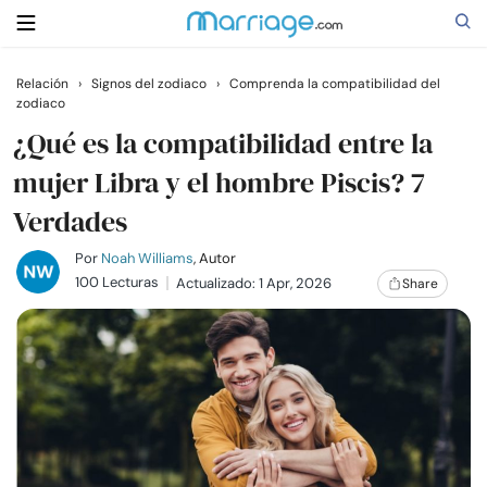
Relación
›
Signos del zodiaco
›
Comprenda la compatibilidad del
zodiaco
Buscar
¿Qué es la compatibilidad entre la
mujer Libra y el hombre Piscis? 7
Casarse
Verdades
Relaciones
Por
Noah Williams
, Autor
100 Lecturas
Actualizado: 1 Apr, 2026
Share
Familia
Ayuda
Cursos