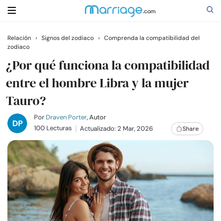
Relación
›
Signos del zodiaco
›
Comprenda la compatibilidad del
zodiaco
Buscar
¿Por qué funciona la compatibilidad
entre el hombre Libra y la mujer
Casarse
Tauro?
Relaciones
Por
Draven Porter
, Autor
100 Lecturas
Actualizado: 2 Mar, 2026
Share
Familia
Ayuda
Cursos