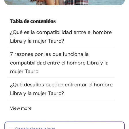
Recursos
Tabla de contenidos
Comunidad
¿Qué es la compatibilidad entre el hombre
Encuentra un terapeuta
Libra y la mujer Tauro?
7 razones por las que funciona la
Idioma
ES
compatibilidad entre el hombre Libra y la
mujer Tauro
Sobre nosotros
Contáctanos
Escríbenos
Publicidad con
¿Qué desafíos pueden enfrentar el hombre
nosotros
Libra y la mujer Tauro?
© Copyright 2026. Todos los derechos reservados.
View more