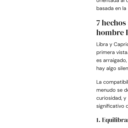
orientada al 
basada en la 
7 hechos 
hombre L
Libra y Capr
primera vista
es arraigado
hay algo sil
La compatibil
menudo se de
curiosidad, y
significativ
1. Equilibr