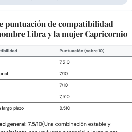
de puntuación de compatibilidad
 hombre Libra y la mujer Capricornio
ibilidad
Puntuación (sobre 10)
7,510
onal
7/10
n
7/10
7,510
 largo plazo
8,510
d general: 7.5/10
(Una combinación estable y