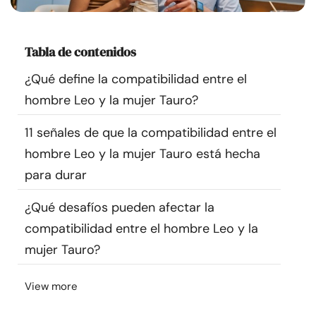
Recursos
Tabla de contenidos
Comunidad
¿Qué define la compatibilidad entre el
Encuentra un terapeuta
hombre Leo y la mujer Tauro?
11 señales de que la compatibilidad entre el
Idioma
ES
hombre Leo y la mujer Tauro está hecha
para durar
Sobre nosotros
Contáctanos
Escríbenos
Publicidad con
¿Qué desafíos pueden afectar la
nosotros
compatibilidad entre el hombre Leo y la
© Copyright 2026. Todos los derechos reservados.
mujer Tauro?
View more