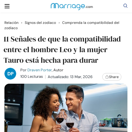
Relación
›
Signos del zodiaco
›
Comprenda la compatibilidad del
zodiaco
Buscar
11 Señales de que la compatibilidad
entre el hombre Leo y la mujer
Casarse
Tauro está hecha para durar
Relaciones
Por
Draven Porter
, Autor
100 Lecturas
Actualizado: 13 Mar, 2026
Share
Familia
Ayuda
Cursos