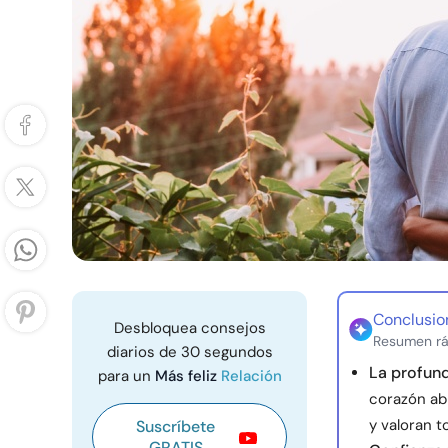
Conclusio
Desbloquea consejos
Resumen rá
diarios de 30 segundos
La profun
para un
Más feliz
Relación
corazón ab
y valoran t
Suscríbete
GRATIS