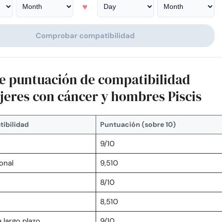
♥
Comprobar compatibilidad
de puntuación de compatibilidad
jeres con cáncer y hombres Piscis
ibilidad
Puntuación (sobre 10)
9/10
onal
9,510
n
8/10
8,510
 largo plazo
9/10