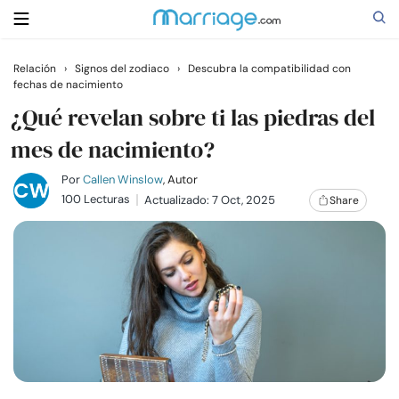
Relación
›
Signos del zodiaco
›
Descubra la compatibilidad con
fechas de nacimiento
Buscar
¿Qué revelan sobre ti las piedras del
mes de nacimiento?
Casarse
Por
Callen Winslow
, Autor
100 Lecturas
Actualizado: 7 Oct, 2025
Share
Relaciones
Familia
Ayuda
Cursos