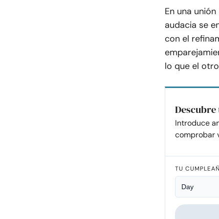
En una unión 
audacia se en
con el refina
emparejamien
lo que el ot
Descubre 
Introduce a
comprobar v
TU CUMPLEA