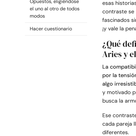
Opuestos, eligiéndose
esas historia
el uno al otro de todos
contraste se
modos
fascinados si
¡y vale la pe
Hacer cuestionario
¿Qué defi
Aries y 
La compatibil
por la tensi
algo irresisti
y motivado po
busca la arm
Ese contraste
cada pareja 
diferentes.