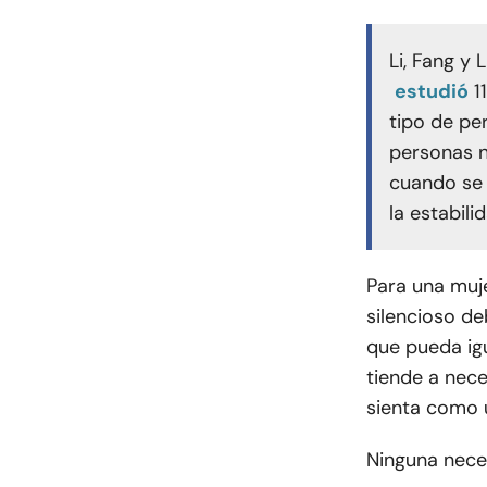
Li, Fang y 
estudió
1
tipo de pe
personas n
cuando se 
la estabili
Para una muje
silencioso de
que pueda igu
tiende a nece
sienta como 
Ninguna nece