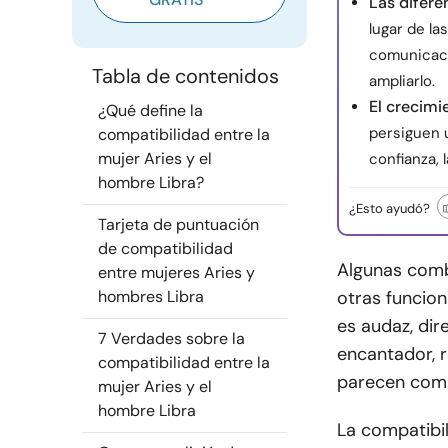
Las difere
lugar de la
comunicaci
Tabla de contenidos
ampliarlo.
El crecimi
¿Qué define la
persiguen 
compatibilidad entre la
mujer Aries y el
confianza, 
hombre Libra?
¿Esto ayudó?
Tarjeta de puntuación
de compatibilidad
Algunas comb
entre mujeres Aries y
hombres Libra
otras funcio
es audaz, dir
7 Verdades sobre la
encantador, re
compatibilidad entre la
parecen comp
mujer Aries y el
hombre Libra
La compatibil