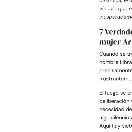
dinámica, en 
vínculo que 
inesperadame
7 Verdade
mujer Ar
Cuando se tra
hombre Libra,
precisamente
frustrantemen
El fuego se e
deliberación
necesidad de
algo silencio
Aquí hay siet