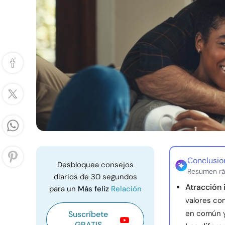
Conclusio
Desbloquea consejos
Resumen rá
diarios de 30 segundos
Atracción 
para un
Más feliz
Relación
valores co
en común y 
Suscríbete
GRATIS