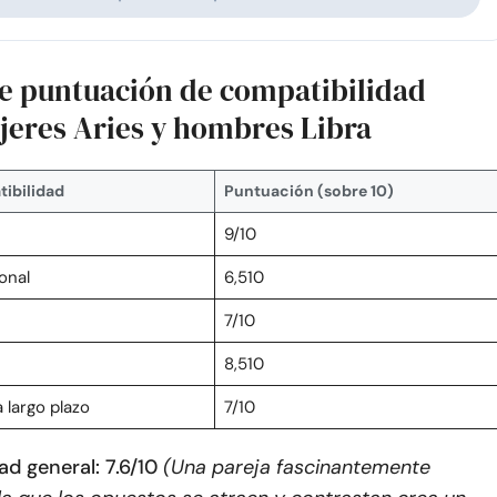
de puntuación de compatibilidad
jeres Aries y hombres Libra
ibilidad
Puntuación (sobre 10)
9/10
onal
6,510
n
7/10
8,510
 largo plazo
7/10
d general: 7.6/10
(Una pareja fascinantemente