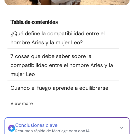
Recursos
Tabla de contenidos
Comunidad
¿Qué define la compatibilidad entre el
Encuentra un terapeuta
hombre Aries y la mujer Leo?
7 cosas que debe saber sobre la
Idioma
ES
compatibilidad entre el hombre Aries y la
mujer Leo
Sobre nosotros
Contáctanos
Escríbenos
Publicidad con
Cuando el fuego aprende a equilibrarse
nosotros
© Copyright 2026. Todos los derechos reservados.
View more
Conclusiones clave
Resumen rápido de Marriage.com con IA