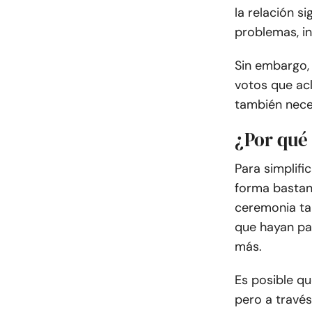
la relación s
problemas, in
Sin embargo,
votos que acl
también nece
¿Por qué
Para simplifi
forma bastant
ceremonia tam
que hayan pa
más.
Es posible q
pero a travé