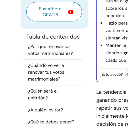
aún se elig
sobre los s
Suscríbete
GRATIS
conexión.
Hazlo pers
vestimenta
Tabla de contenidos
sientan vi
Mantén la 
¿Por qué renovar los
siendo sign
votos matrimoniales?
cálido que 
¿Cuándo volver a
renovar tus votos
¿Esto ayudó?
matrimoniales?
¿Quién será el
La tendencia
anfitrión?
ganando pres
repetir sus v
¿A quién invitar?
inicialmente 
¿Qué te debes poner?
decisión de 