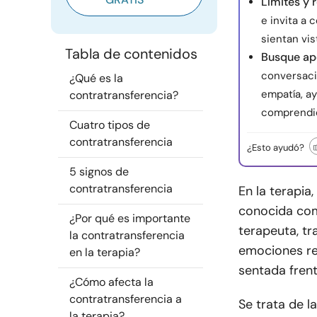
Límites y r
e invita a
sientan vis
Tabla de contenidos
Busque ap
conversaci
¿Qué es la
empatía, a
contratransferencia?
comprendi
Cuatro tipos de
contratransferencia
¿Esto ayudó?
5 signos de
contratransferencia
En la terapia
conocida com
¿Por qué es importante
terapeuta, tr
la contratransferencia
emociones re
en la terapia?
sentada frent
¿Cómo afecta la
contratransferencia a
Se trata de l
la terapia?