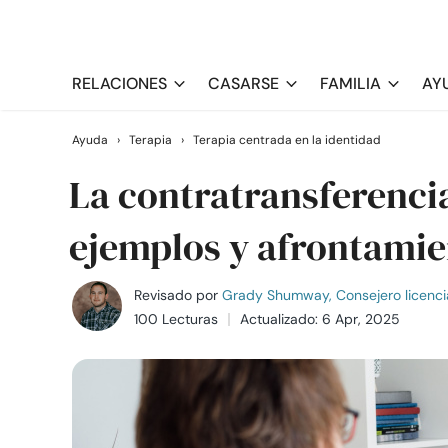
RELACIONES
CASARSE
FAMILIA
AY
Ayuda
›
Terapia
›
Terapia centrada en la identidad
La contratransferencia 
ejemplos y afrontami
Revisado por
Grady Shumway, Consejero licenci
100 Lecturas
Actualizado: 6 Apr, 2025