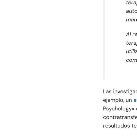
tera
auto
mane
Al r
tera
util
comp
Las investiga
ejemplo, un
e
Psychology» 
contratransfe
resultados te