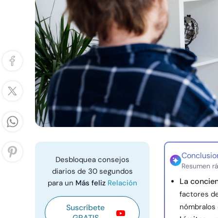
Conclusio
Desbloquea consejos
Resumen rá
diarios de 30 segundos
La concie
para un
Más feliz
Relación
factores d
nómbralos 
Suscríbete
GRATIS