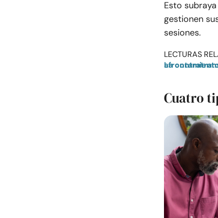
Esto subraya
gestionen su
sesiones.
LECTURAS REL
La contratransferencia en la terapia de pareja: signos, impacto y afrontamie
Cuatro t