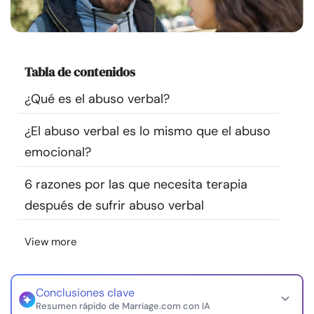
Recursos
Comunidad
Tabla de contenidos
Encuentra un terapeuta
¿Qué es el abuso verbal?
¿El abuso verbal es lo mismo que el abuso
Idioma
ES
emocional?
6 razones por las que necesita terapia
Sobre nosotros
Contáctanos
Escríbenos
Publicidad con
después de sufrir abuso verbal
nosotros
© Copyright 2026. Todos los derechos reservados.
View more
Conclusiones clave
Resumen rápido de Marriage.com con IA