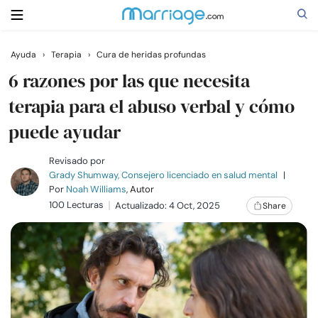
Ayuda
›
Terapia
›
Cura de heridas profundas
Buscar
6 razones por las que necesita
terapia para el abuso verbal y cómo
puede ayudar
Casarse
Revisado por
Relaciones
Grady Shumway, Consejero licenciado en salud mental
|
Por
Noah Williams
, Autor
100 Lecturas
Actualizado: 4 Oct, 2025
Share
Familia
Ayuda
Cursos