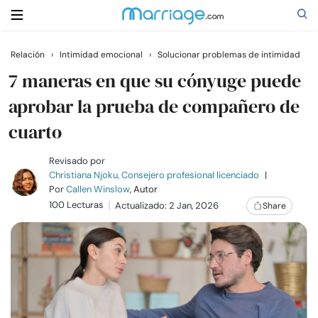
Relación
›
Intimidad emocional
›
Solucionar problemas de intimidad
Buscar
7 maneras en que su cónyuge puede
aprobar la prueba de compañero de
cuarto
Casarse
Revisado por
Relaciones
Christiana Njoku, Consejero profesional licenciado
|
Por
Callen Winslow
, Autor
100 Lecturas
Actualizado: 2 Jan, 2026
Share
Familia
Ayuda
Cursos