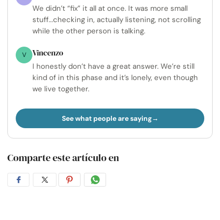
We didn’t “fix” it all at once. It was more small
stuff...checking in, actually listening, not scrolling
while the other person is talking.
Vincenzo
V
I honestly don’t have a great answer. We’re still
kind of in this phase and it’s lonely, even though
we live together.
See what people are saying
Comparte este artículo en
Compartir
Compartir
Compartir
Compartir
en
en
en
por
Facebook
Twitter
Pinterest
WhatsApp