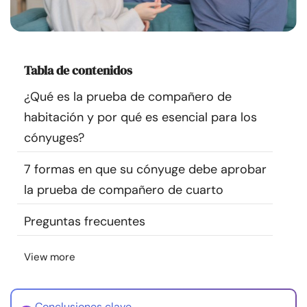
Recursos
Comunidad
Tabla de contenidos
Encuentra un terapeuta
¿Qué es la prueba de compañero de
habitación y por qué es esencial para los
Idioma
ES
cónyuges?
7 formas en que su cónyuge debe aprobar
Sobre nosotros
Contáctanos
Escríbenos
Publicidad con
la prueba de compañero de cuarto
nosotros
Preguntas frecuentes
© Copyright 2026. Todos los derechos reservados.
View more
Conclusiones clave