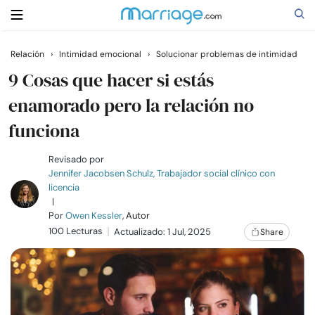
Relación
›
Intimidad emocional
›
Solucionar problemas de intimidad
Buscar
9 Cosas que hacer si estás
enamorado pero la relación no
funciona
Casarse
Revisado por
Relaciones
Jennifer Jacobsen Schulz, Trabajador social clínico con
licencia
|
Familia
Por
Owen Kessler
, Autor
100 Lecturas
Actualizado: 1 Jul, 2025
Share
Ayuda
Cursos