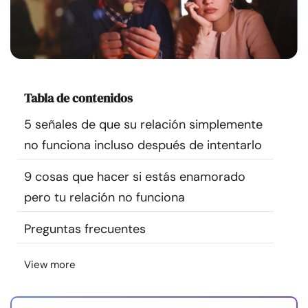
Recursos
Comunidad
Encuentra un terapeuta
Tabla de contenidos
5 señales de que su relación simplemente
Idioma
ES
no funciona incluso después de intentarlo
9 cosas que hacer si estás enamorado
Sobre nosotros
Contáctanos
Escríbenos
Publicidad con
pero tu relación no funciona
nosotros
Preguntas frecuentes
© Copyright 2026. Todos los derechos reservados.
View more