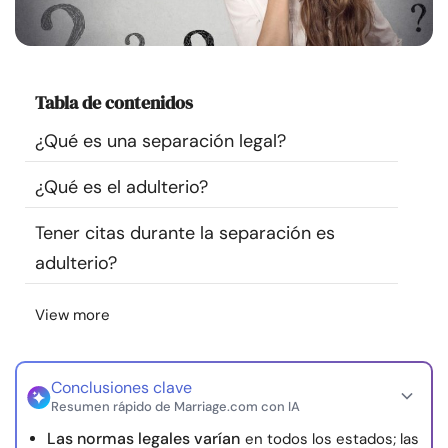
Recursos
Comunidad
Tabla de contenidos
Encuentra un terapeuta
¿Qué es una separación legal?
¿Qué es el adulterio?
Idioma
ES
Tener citas durante la separación es
adulterio?
Sobre nosotros
Contáctanos
Escríbenos
Publicidad con
nosotros
View more
© Copyright 2026. Todos los derechos reservados.
Conclusiones clave
Resumen rápido de Marriage.com con IA
Las normas legales varían
en todos los estados; las