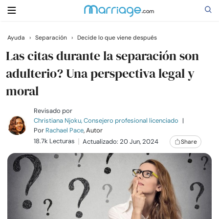
Ayuda
›
Separación
›
Decide lo que viene después
Buscar
Las citas durante la separación son
adulterio? Una perspectiva legal y
moral
Casarse
Revisado por
Relaciones
Christiana Njoku, Consejero profesional licenciado
|
Por
Rachael Pace
, Autor
18.7k Lecturas
Actualizado: 20 Jun, 2024
Share
Familia
Ayuda
Cursos