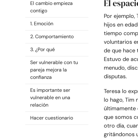
El espaci
El cambio empieza
contigo
Por ejemplo,
1. Emoción
hijos en edad
tiempo compl
2. Comportamiento
voluntarios e
3. ¿Por qué
de que hace 
Estuvo de ac
Ser vulnerable con tu
menudo, disc
pareja mejora la
disputas.
confianza
Es importante ser
Teresa lo exp
vulnerable en una
lo hago, Tim 
relación
últimamente e
que somos co
Hacer cuestionario
otro día, cu
gritándonos 