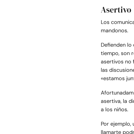
Asertivo
Los comunica
mandonos.
Defienden lo 
tiempo, son 
asertivos no 
las discusio
«estamos jun
Afortunadam
asertiva, la 
a los niños.
Por ejemplo, 
llamarte pod