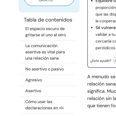
Equilibre 
proporción
que las dis
Tabla de contenidos
la coopera
Sé vulnera
El espacio oscuro de
validar a t
gritarse el uno al otro
cercanía c
La comunicación
periódicos.
asertiva es vital para
una relación sana
¿Esto ayudó?
No asertivo o pasivo
A menudo se 
Agresivo
relación sana
Asertivo
significa. Mu
relación sin 
Cómo usar las
que tienen fo
declaraciones en «I»