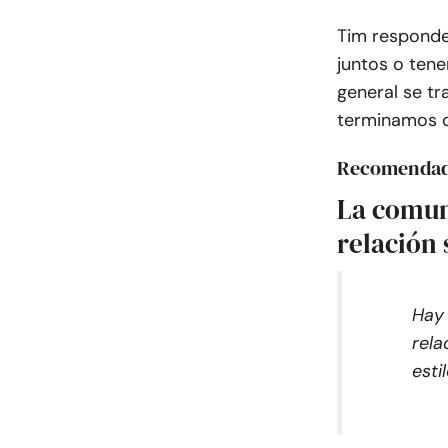
Tim responde
juntos o ten
general se tr
terminamos d
Recomenda
La comuni
relación
Hay 
rela
esti