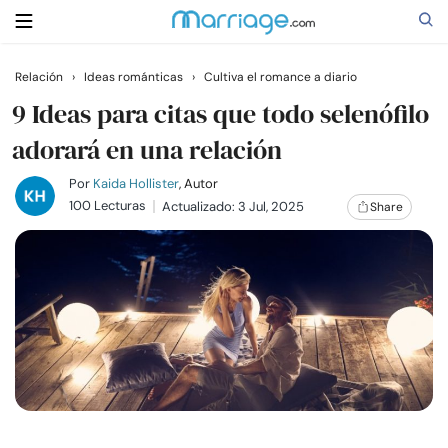
Relación
›
Ideas románticas
›
Cultiva el romance a diario
Buscar
9 Ideas para citas que todo selenófilo
adorará en una relación
Casarse
Por
Kaida Hollister
, Autor
100 Lecturas
Actualizado: 3 Jul, 2025
Share
Relaciones
Familia
Ayuda
Cursos