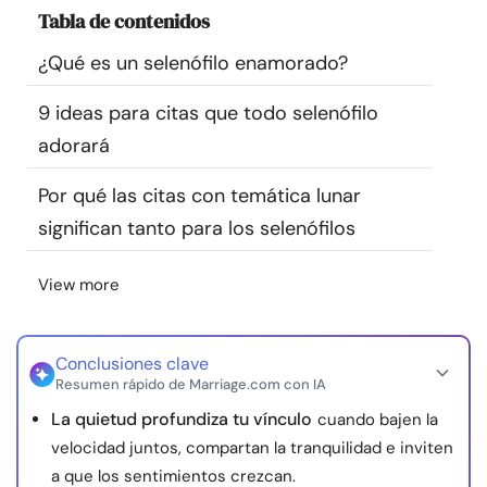
Tabla de contenidos
Recursos
¿Qué es un selenófilo enamorado?
Comunidad
9 ideas para citas que todo selenófilo
Encuentra un terapeuta
adorará
Por qué las citas con temática lunar
Idioma
ES
significan tanto para los selenófilos
View more
Sobre nosotros
Contáctanos
Escríbenos
Publicidad con
nosotros
© Copyright 2026. Todos los derechos reservados.
Conclusiones clave
Resumen rápido de Marriage.com con IA
La quietud profundiza tu vínculo
cuando bajen la
velocidad juntos, compartan la tranquilidad e inviten
a que los sentimientos crezcan.