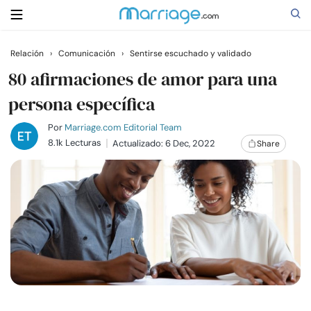
Relación
›
Comunicación
›
Sentirse escuchado y validado
Buscar
80 afirmaciones de amor para una
persona específica
Casarse
Por
Marriage.com Editorial Team
8.1k Lecturas
Actualizado: 6 Dec, 2022
Share
Relaciones
Familia
Ayuda
Cursos