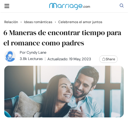
Relación
›
Ideas románticas
›
Celebremos el amor juntos
Buscar
6 Maneras de encontrar tiempo para
el romance como padres
Casarse
Por
Cyndy Lane
3.8k Lecturas
Actualizado: 19 May, 2023
Share
Relaciones
Familia
Ayuda
Cursos