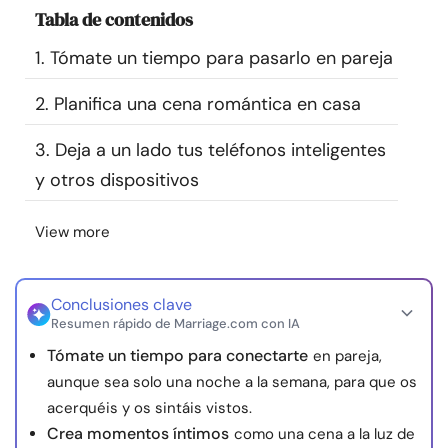
Tabla de contenidos
Recursos
1. Tómate un tiempo para pasarlo en pareja
Comunidad
2. Planifica una cena romántica en casa
Encuentra un terapeuta
3. Deja a un lado tus teléfonos inteligentes
y otros dispositivos
Idioma
ES
View more
Sobre nosotros
Contáctanos
Escríbenos
Publicidad con
nosotros
Conclusiones clave
Resumen rápido de Marriage.com con IA
© Copyright 2026. Todos los derechos reservados.
Tómate un tiempo para conectarte
en pareja,
aunque sea solo una noche a la semana, para que os
acerquéis y os sintáis vistos.
Crea momentos íntimos
como una cena a la luz de