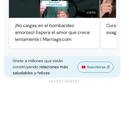
corto
¡No caigas en el bombardeo
Cursos de 
amoroso! Espera el amor que crece
exageració
lentamente | Marriage.com
Únete a millones que están
construyendo
relaciones más
Suscribirse
saludables y felices