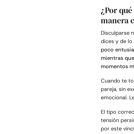
¿Por qué 
manera c
Disculparse n
dices y de lo
poco entusias
mientras que
momentos má
Cuando te to
pareja, sin e
emocional. Le
El tipo correc
tensión persi
por este vínc