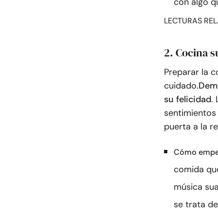
con algo q
LECTURAS REL
2. Cocina s
Preparar la c
cuidado.
Demu
su felicidad
.
sentimientos 
puerta a la re
Cómo empe
comida que
música sua
se trata d