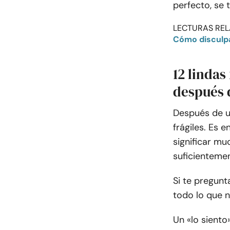
perfecto, se 
LECTURAS REL
Cómo disculpa
12 lindas
después 
Después de u
frágiles. Es
significar mu
suficienteme
Si te pregun
todo lo que n
Un «lo siento