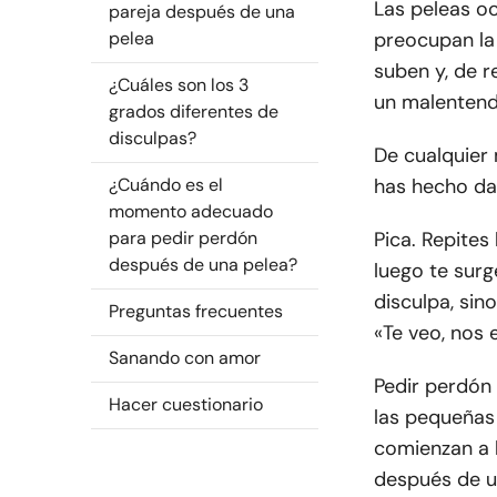
Las peleas oc
pareja después de una
pelea
preocupan la 
suben y, de r
¿Cuáles son los 3
un malentendi
grados diferentes de
disculpas?
De cualquier
¿Cuándo es el
has hecho da
momento adecuado
para pedir perdón
Pica. Repites
después de una pelea?
luego te surg
disculpa, sino
Preguntas frecuentes
«Te veo, nos
Sanando con amor
Pedir perdón
Hacer cuestionario
las pequeñas 
comienzan a l
después de u