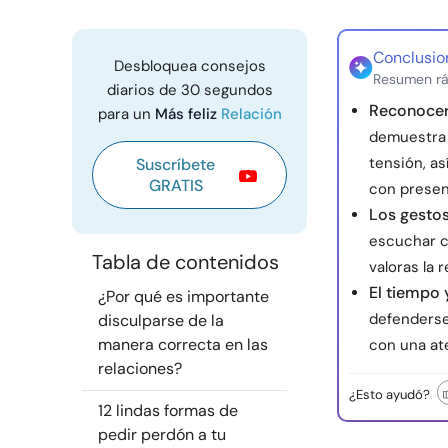
Conclusio
Desbloquea consejos
Resumen rá
diarios de 30 segundos
Reconocer 
para un
Más feliz
Relación
demuestra 
tensión, as
Suscríbete
GRATIS
con presen
Los gestos
escuchar c
Tabla de contenidos
valoras la 
El tiempo 
¿Por qué es importante
defenderse,
disculparse de la
manera correcta en las
con una at
relaciones?
¿Esto ayudó?
12 lindas formas de
pedir perdón a tu