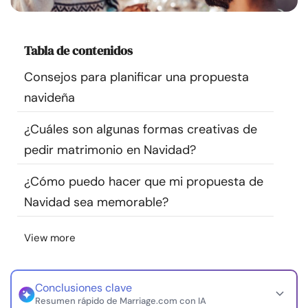
Recursos
Tabla de contenidos
Comunidad
Consejos para planificar una propuesta
Encuentra un terapeuta
navideña
¿Cuáles son algunas formas creativas de
Idioma
ES
pedir matrimonio en Navidad?
¿Cómo puedo hacer que mi propuesta de
Sobre nosotros
Contáctanos
Escríbenos
Publicidad con
Navidad sea memorable?
nosotros
© Copyright 2026. Todos los derechos reservados.
View more
Conclusiones clave
Resumen rápido de Marriage.com con IA