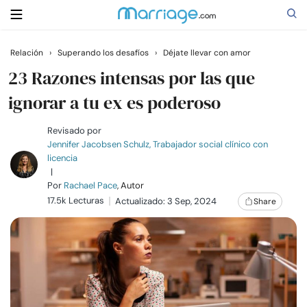
Relación
›
Superando los desafíos
›
Déjate llevar con amor
Buscar
23 Razones intensas por las que
ignorar a tu ex es poderoso
Casarse
Revisado por
Jennifer Jacobsen Schulz, Trabajador social clínico con
licencia
Relaciones
|
Por
Rachael Pace
, Autor
17.5k Lecturas
Familia
Actualizado: 3 Sep, 2024
Share
Ayuda
Cursos