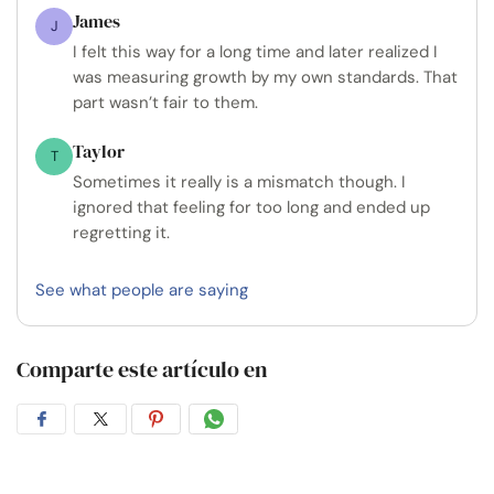
James
J
I felt this way for a long time and later realized I
was measuring growth by my own standards. That
part wasn’t fair to them.
Taylor
T
Sometimes it really is a mismatch though. I
ignored that feeling for too long and ended up
regretting it.
See what people are saying
Comparte este artículo en
Compartir
Compartir
Compartir
Compartir
en
en
en
por
Facebook
Twitter
Pinterest
WhatsApp