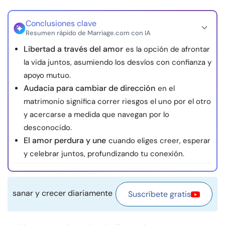
Recursos
Conclusiones clave
Resumen rápido de Marriage.com con IA
Comunidad
Libertad a través del amor
es la opción de afrontar
la vida juntos, asumiendo los desvíos con confianza y
Encuentra un terapeuta
apoyo mutuo.
Audacia para cambiar de dirección
en el
Idioma
ES
matrimonio significa correr riesgos el uno por el otro
y acercarse a medida que navegan por lo
desconocido.
Sobre nosotros
Contáctanos
Escríbenos
Publicidad con
El amor perdura y une
cuando eliges creer, esperar
nosotros
y celebrar juntos, profundizando tu conexión.
© Copyright 2026. Todos los derechos reservados.
sanar y crecer diariamente
Suscríbete gratis