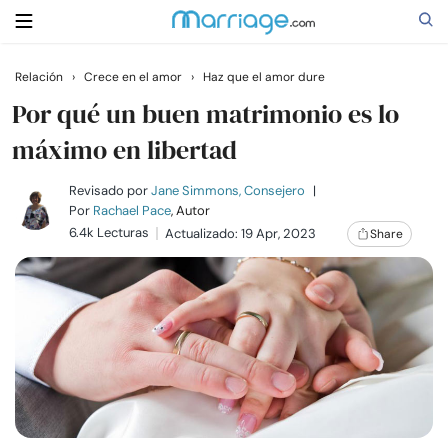
Relación
›
Crece en el amor
›
Haz que el amor dure
Buscar
Por qué un buen matrimonio es lo
máximo en libertad
Casarse
Revisado por
Jane Simmons, Consejero
|
Por
Rachael Pace
, Autor
6.4k Lecturas
Actualizado: 19 Apr, 2023
Share
Relaciones
Familia
Ayuda
Cursos