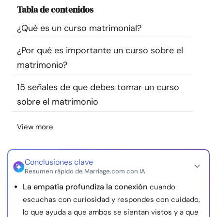
Tabla de contenidos
Recursos
¿Qué es un curso matrimonial?
Comunidad
¿Por qué es importante un curso sobre el
Encuentra un terapeuta
matrimonio?
15 señales de que debes tomar un curso
Idioma
ES
sobre el matrimonio
View more
Sobre nosotros
Contáctanos
Escríbenos
Publicidad con
nosotros
© Copyright 2026. Todos los derechos reservados.
Conclusiones clave
Resumen rápido de Marriage.com con IA
La empatía profundiza la conexión
cuando
escuchas con curiosidad y respondes con cuidado,
lo que ayuda a que ambos se sientan vistos y a que