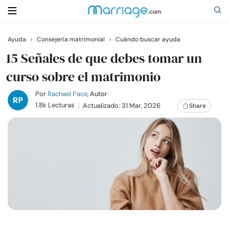
Ayuda
›
Consejería matrimonial
›
Cuándo buscar ayuda
Buscar
15 Señales de que debes tomar un
curso sobre el matrimonio
Casarse
Por
Rachael Pace
, Autor
1.8k Lecturas
Actualizado: 31 Mar, 2026
Share
Relaciones
Familia
Ayuda
Cursos