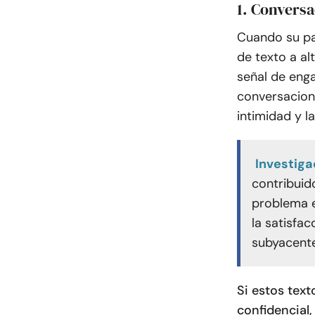
1. Convers
Cuando su pa
de texto a al
señal de enga
conversacion
intimidad y l
Investiga
contribuid
problema e
la satisfac
subyacente
Si estos text
confidencial,