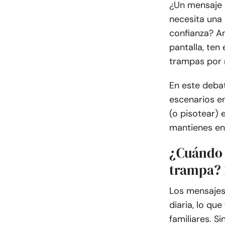
¿Un mensaje 
necesita una 
confianza? An
pantalla, ten
trampas por 
En este debat
escenarios en 
(o pisotear) 
mantienes en
¿Cuándo 
trampa? 
Los mensajes
diaria, lo qu
familiares. S