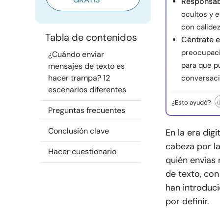
Responsab
ocultos y e
con calide
Tabla de contenidos
Céntrate 
preocupaci
¿Cuándo enviar
para que p
mensajes de texto es
hacer trampa? 12
conversaci
escenarios diferentes
¿Esto ayudó?
Preguntas frecuentes
Conclusión clave
En la era digi
cabeza por l
Hacer cuestionario
quién envías 
de texto, con
han introduci
por definir.