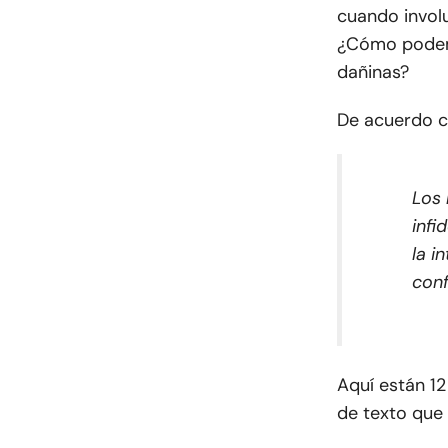
cuando invol
¿Cómo podemo
dañinas?
De acuerdo 
Los 
infi
la i
conf
Aquí están 1
de texto que 