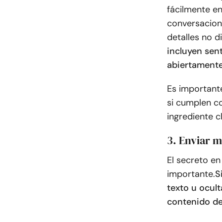
fácilmente e
conversacion
detalles no d
incluyen sen
abiertamente 
Es important
si cumplen co
ingrediente 
3. Enviar m
El secreto en
importante.
S
texto u ocult
contenido de