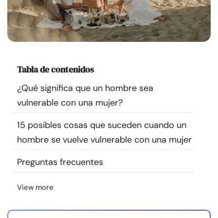
Recursos
Comunidad
Encuentra un terapeuta
Tabla de contenidos
¿Qué significa que un hombre sea
Idioma
ES
vulnerable con una mujer?
15 posibles cosas que suceden cuando un
Sobre nosotros
Contáctanos
Escríbenos
Publicidad con
hombre se vuelve vulnerable con una mujer
nosotros
Preguntas frecuentes
© Copyright 2026. Todos los derechos reservados.
View more