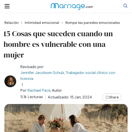
Relación
›
Intimidad emocional
›
Rompe las paredes emocionales
Buscar
15 Cosas que suceden cuando un
hombre es vulnerable con una
mujer
Casarse
Revisado por
Relaciones
Jennifer Jacobsen Schulz, Trabajador social clínico con
licencia
|
Familia
Por
Rachael Pace
, Autor
11.1k Lecturas
Actualizado: 15 Jan, 2024
Share
Ayuda
Cursos