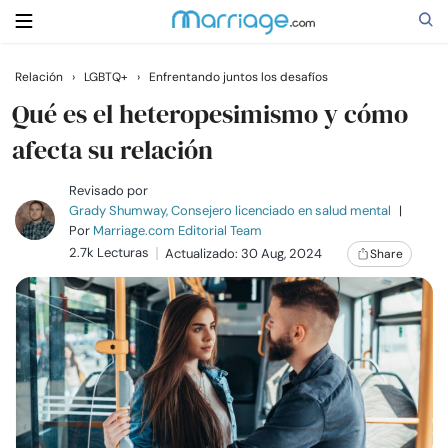
Relación
›
LGBTQ+
›
Enfrentando juntos los desafíos
Buscar
Qué es el heteropesimismo y cómo
afecta su relación
Casarse
Revisado por
Grady Shumway, Consejero licenciado en salud mental
|
Por
Marriage.com Editorial Team
Relaciones
2.7k Lecturas
Actualizado: 30 Aug, 2024
Share
Familia
Ayuda
Cursos