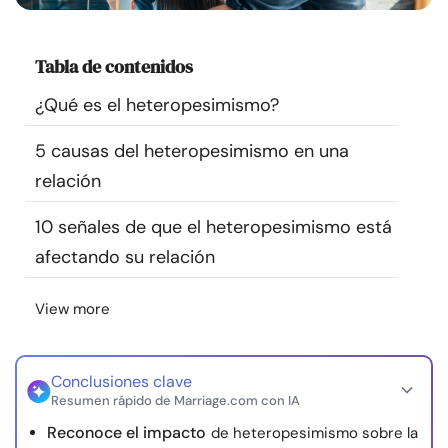
Recursos
Tabla de contenidos
Comunidad
¿Qué es el heteropesimismo?
Encuentra un terapeuta
5 causas del heteropesimismo en una
relación
Idioma
ES
10 señales de que el heteropesimismo está
afectando su relación
Sobre nosotros
Contáctanos
Escríbenos
Publicidad con
nosotros
View more
© Copyright 2026. Todos los derechos reservados.
Conclusiones clave
Resumen rápido de Marriage.com con IA
Reconoce el impacto
de heteropesimismo sobre la