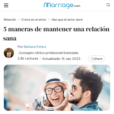
Relación
›
Crece en el amor
›
Haz que el amor dure
Buscar
5 maneras de mantener una relación
sana
Casarse
Por
Bárbara Peters
, Consejero clínico profesional licenciado
2.8k Lecturas
Actualizado: 15 Jan, 2023
Share
Relaciones
Familia
Ayuda
Cursos