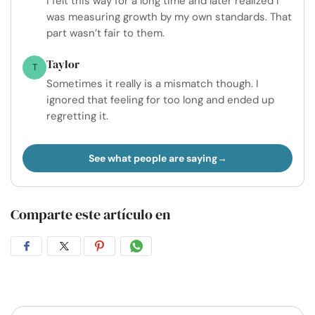
I felt this way for a long time and later realized I
was measuring growth by my own standards. That
part wasn’t fair to them.
Taylor
T
Sometimes it really is a mismatch though. I
ignored that feeling for too long and ended up
regretting it.
See what people are saying
Comparte este artículo en
Compartir
Compartir
Compartir
Compartir
en
en
en
por
Facebook
Twitter
Pinterest
WhatsApp