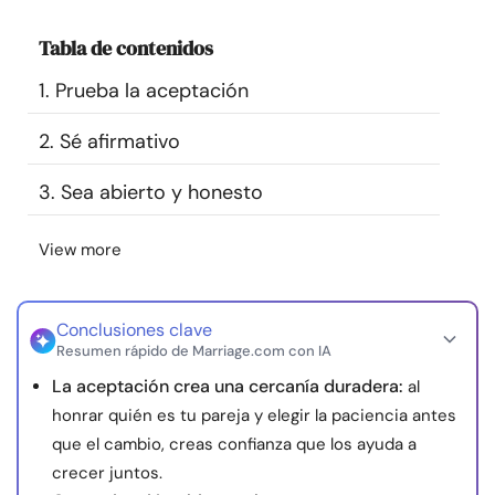
Recursos
Tabla de contenidos
Comunidad
1. Prueba la aceptación
2. Sé afirmativo
Encuentra un terapeuta
3. Sea abierto y honesto
Idioma
ES
View more
Sobre nosotros
Contáctanos
Escríbenos
Publicidad con
Conclusiones clave
nosotros
Resumen rápido de Marriage.com con IA
© Copyright 2026. Todos los derechos reservados.
La aceptación crea una cercanía duradera:
al
honrar quién es tu pareja y elegir la paciencia antes
que el cambio, creas confianza que los ayuda a
crecer juntos.