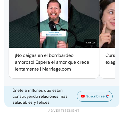
corto
¡No caigas en el bombardeo
Cursos de 
amoroso! Espera el amor que crece
exageració
lentamente | Marriage.com
Únete a millones que están
construyendo
relaciones más
Suscribirse
saludables y felices