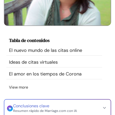
Recursos
Comunidad
Encuentra un terapeuta
Tabla de contenidos
Idioma
ES
El nuevo mundo de las citas online
Ideas de citas virtuales
Sobre nosotros
Contáctanos
Escríbenos
Publicidad con
El amor en los tiempos de Corona
nosotros
© Copyright 2026. Todos los derechos reservados.
View more
Conclusiones clave
Resumen rápido de Marriage.com con IA