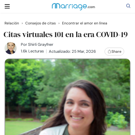
Relación
›
Consejos de citas
›
Encontrar el amor en línea
Buscar
Citas virtuales 101 en la era COVID-19
Por
Shirli Grayfner
1.6k Lecturas
Actualizado: 25 Mar, 2026
Share
Casarse
Relaciones
Familia
Ayuda
Cursos