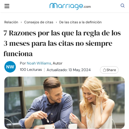
Relación
›
Consejos de citas
›
De las citas a la definición
Buscar
7 Razones por las que la regla de los
3 meses para las citas no siempre
funciona
Casarse
Por
Noah Williams
, Autor
Relaciones
100 Lecturas
Actualizado: 13 May, 2024
Share
Familia
Ayuda
Cursos