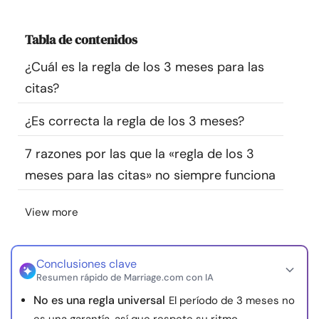
Recursos
Tabla de contenidos
Comunidad
¿Cuál es la regla de los 3 meses para las
citas?
Encuentra un terapeuta
¿Es correcta la regla de los 3 meses?
Idioma
ES
7 razones por las que la «regla de los 3
meses para las citas» no siempre funciona
Sobre nosotros
Contáctanos
Escríbenos
Publicidad con
View more
nosotros
© Copyright 2026. Todos los derechos reservados.
Conclusiones clave
Resumen rápido de Marriage.com con IA
No es una regla universal
El período de 3 meses no