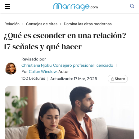
Relación
›
Consejos de citas
›
Domina las citas modernas
Buscar
¿Qué es esconder en una relación?
17 señales y qué hacer
Casarse
Revisado por
Christiana Njoku, Consejero profesional licenciado
|
Por
Callen Winslow
, Autor
Relaciones
100 Lecturas
Actualizado: 17 Mar, 2025
Share
Familia
Ayuda
Cursos