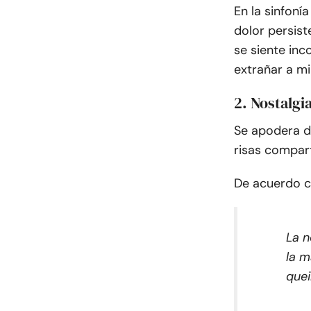
En la sinfoní
dolor persist
se siente in
extrañar a m
2. Nostalgi
Se apodera d
risas compar
De acuerdo 
La n
la m
que