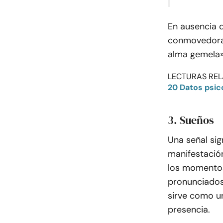
En ausencia d
conmovedora,
alma gemela»
LECTURAS REL
20 Datos psic
3. Sueños
Una señal sig
manifestación
los momentos
pronunciados,
sirve como un
presencia.