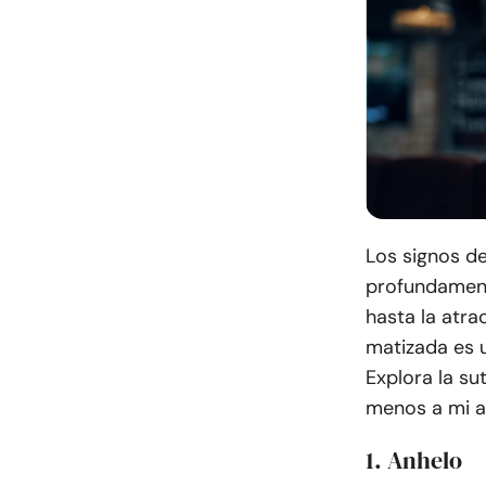
Los signos d
profundamen
hasta la atra
matizada es u
Explora la su
menos a mi a
1. Anhelo