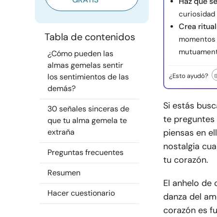
Haz que se
curiosidad 
Crea ritua
Tabla de contenidos
momentos d
mutuament
¿Cómo pueden las
almas gemelas sentir
los sentimientos de las
¿Esto ayudó?
demás?
Si estás bus
30 señales sinceras de
te preguntes 
que tu alma gemela te
extraña
piensas en el
nostalgia cua
Preguntas frecuentes
tu corazón.
Resumen
El anhelo de 
Hacer cuestionario
danza del amo
corazón es f