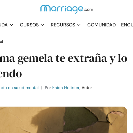
UDA
CURSOS
RECURSOS
COMUNIDAD
ENCU
al
lma gemela te extraña y lo
iendo
ado en salud mental
|
Por
Kaida Hollister
, Autor