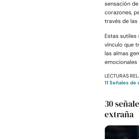
sensación de 
corazones, p
través de las
Estas sutiles
vínculo que t
las almas gem
emocionales 
LECTURAS REL
11 Señales de
30 señale
extraña