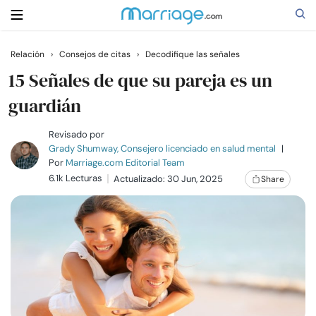
Relación
›
Consejos de citas
›
Decodifique las señales
Buscar
15 Señales de que su pareja es un
guardián
Casarse
Revisado por
Grady Shumway, Consejero licenciado en salud mental
|
Por
Marriage.com Editorial Team
Relaciones
6.1k Lecturas
Actualizado: 30 Jun, 2025
Share
Familia
Ayuda
Cursos