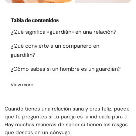
Recursos
Tabla de contenidos
Comunidad
¿Qué significa «guardián» en una relación?
Encuentra un terapeuta
¿Qué convierte a un compañero en
guardián?
Idioma
ES
¿Cómo sabes si un hombre es un guardián?
Sobre nosotros
Contáctanos
Escríbenos
Publicidad con
View more
nosotros
© Copyright 2026. Todos los derechos reservados.
Cuando tienes una relación sana y eres feliz, puede
que te preguntes si tu pareja es la indicada para ti.
Hay muchas maneras de saber si tienen los rasgos
que deseas en un cónyuge.