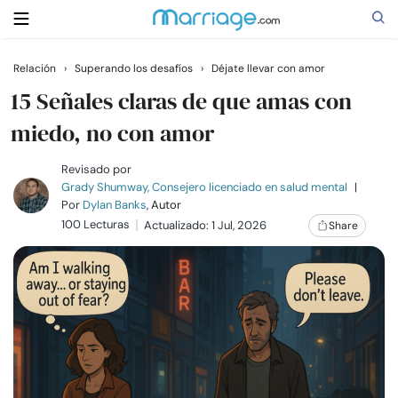
Relación
›
Superando los desafíos
›
Déjate llevar con amor
Buscar
15 Señales claras de que amas con
miedo, no con amor
Casarse
Revisado por
Grady Shumway, Consejero licenciado en salud mental
|
Por
Dylan Banks
, Autor
Relaciones
100 Lecturas
Actualizado: 1 Jul, 2026
Share
Familia
Ayuda
Cursos