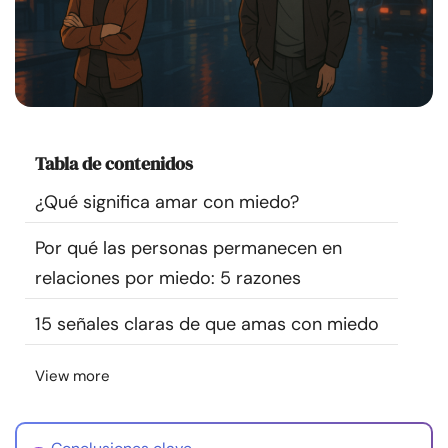
Recursos
Comunidad
Encuentra un terapeuta
Tabla de contenidos
Idioma
ES
¿Qué significa amar con miedo?
Por qué las personas permanecen en
Sobre nosotros
Contáctanos
Escríbenos
Publicidad con
relaciones por miedo: 5 razones
nosotros
15 señales claras de que amas con miedo
© Copyright 2026. Todos los derechos reservados.
View more