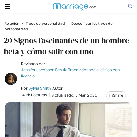
Relación
›
Tipos de personalidad
›
Decodificar los tipos de
personalidad
Buscar
20 Signos fascinantes de un hombre
beta y cómo salir con uno
Casarse
Revisado por
Jennifer Jacobsen Schulz, Trabajador social clínico con
Relaciones
licencia
|
Por
Sylvia Smith
, Autor
Familia
14.6k Lecturas
Actualizado: 3 Mar, 2025
Share
Ayuda
Cursos