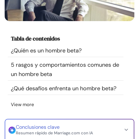
Recursos
Comunidad
Tabla de contenidos
Encuentra un terapeuta
¿Quién es un hombre beta?
Idioma
ES
5 rasgos y comportamientos comunes de
un hombre beta
Sobre nosotros
Contáctanos
Escríbenos
Publicidad con
¿Qué desafíos enfrenta un hombre beta?
nosotros
© Copyright 2026. Todos los derechos reservados.
View more
Conclusiones clave
Resumen rápido de Marriage.com con IA