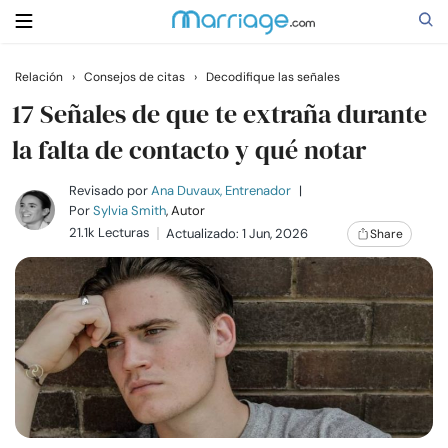
Relación
›
Consejos de citas
›
Decodifique las señales
Buscar
17 Señales de que te extraña durante
la falta de contacto y qué notar
Casarse
Revisado por
Ana Duvaux, Entrenador
|
Por
Sylvia Smith
, Autor
21.1k Lecturas
Actualizado: 1 Jun, 2026
Share
Relaciones
Familia
Ayuda
Cursos