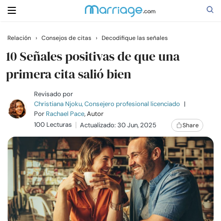
Relación
›
Consejos de citas
›
Decodifique las señales
Buscar
10 Señales positivas de que una
primera cita salió bien
Casarse
Revisado por
Christiana Njoku, Consejero profesional licenciado
|
Por
Rachael Pace
, Autor
Relaciones
100 Lecturas
Actualizado: 30 Jun, 2025
Share
Familia
Ayuda
Cursos