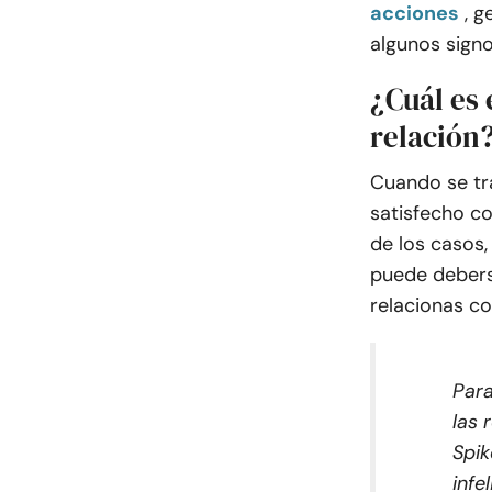
acciones
, g
algunos sign
¿Cuál es 
relación
Cuando se tra
satisfecho co
de los casos,
puede debers
relacionas co
Para
las 
Spik
infe