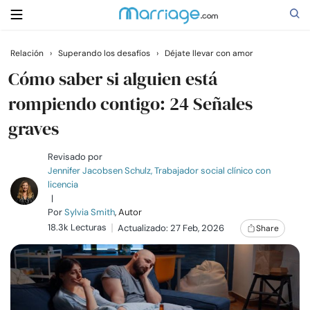
Relación
›
Superando los desafíos
›
Déjate llevar con amor
Buscar
Cómo saber si alguien está
rompiendo contigo: 24 Señales
graves
Casarse
Revisado por
Relaciones
Jennifer Jacobsen Schulz, Trabajador social clínico con
licencia
|
Familia
Por
Sylvia Smith
, Autor
18.3k Lecturas
Actualizado: 27 Feb, 2026
Share
Ayuda
Cursos