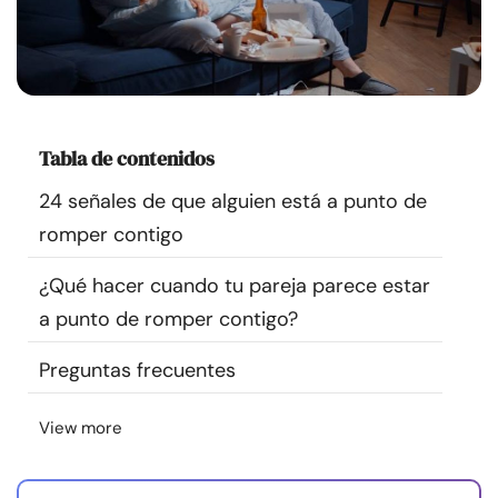
Recursos
Comunidad
Encuentra un terapeuta
Tabla de contenidos
24 señales de que alguien está a punto de
Idioma
ES
romper contigo
¿Qué hacer cuando tu pareja parece estar
Sobre nosotros
Contáctanos
Escríbenos
Publicidad con
a punto de romper contigo?
nosotros
Preguntas frecuentes
© Copyright 2026. Todos los derechos reservados.
View more