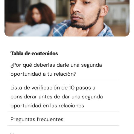
Recursos
Comunidad
Encuentra un terapeuta
Tabla de contenidos
Idioma
ES
¿Por qué deberías darle una segunda
oportunidad a tu relación?
Sobre nosotros
Contáctanos
Escríbenos
Publicidad con
Lista de verificación de 10 pasos a
nosotros
considerar antes de dar una segunda
© Copyright 2026. Todos los derechos reservados.
oportunidad en las relaciones
Preguntas frecuentes