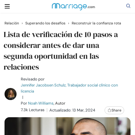
Relación
›
Superando los desafíos
›
Reconstruir la confianza rota
Buscar
Lista de verificación de 10 pasos a
considerar antes de dar una
segunda oportunidad en las
Casarse
relaciones
Relaciones
Revisado por
Jennifer Jacobsen Schulz, Trabajador social clínico con
Familia
licencia
|
Por
Noah Williams
, Autor
Ayuda
7.3k Lecturas
Actualizado: 13 Mar, 2024
Share
Cursos