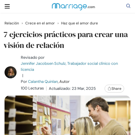
Relación
›
Crece en el amor
›
Haz que el amor dure
Buscar
7 ejercicios prácticos para crear una
visión de relación
Casarse
Revisado por
Jennifer Jacobsen Schulz, Trabajador social clínico con
licencia
Relaciones
|
Por
Calantha Quinlan
, Autor
100 Lecturas
Familia
Actualizado: 23 Mar, 2025
Share
Ayuda
Cursos