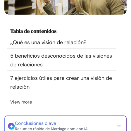
Recursos
Comunidad
Tabla de contenidos
Encuentra un terapeuta
¿Qué es una visión de relación?
5 beneficios desconocidos de las visiones
Idioma
ES
de relaciones
7 ejercicios útiles para crear una visión de
Sobre nosotros
Contáctanos
Escríbenos
Publicidad con
relación
nosotros
© Copyright 2026. Todos los derechos reservados.
View more
Conclusiones clave
Resumen rápido de Marriage.com con IA