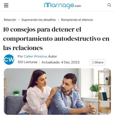
Relación
›
Superando los desafíos
›
Rompiendo el silencio
Buscar
10 consejos para detener el
comportamiento autodestructivo en
las relaciones
Casarse
Por
Callen Winslow
, Autor
Relaciones
100 Lecturas
Actualizado: 4 Dec, 2023
Share
Familia
Ayuda
Cursos