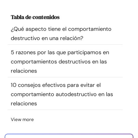
Recursos
Tabla de contenidos
Comunidad
¿Qué aspecto tiene el comportamiento
destructivo en una relación?
Encuentra un terapeuta
5 razones por las que participamos en
Idioma
ES
comportamientos destructivos en las
relaciones
10 consejos efectivos para evitar el
Sobre nosotros
Contáctanos
Escríbenos
Publicidad con
nosotros
comportamiento autodestructivo en las
© Copyright 2026. Todos los derechos reservados.
relaciones
View more