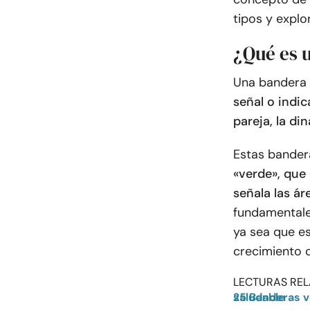
tipos y explo
¿Qué es 
Una bandera r
señal o indi
pareja, la di
Estas bander
«verde», que 
señala las á
fundamentale
ya sea que es
crecimiento o
LECTURAS REL
25 Banderas verdes de relación para saber cómo se siente el amor saludable