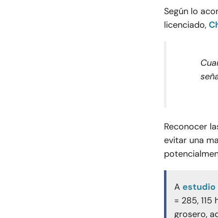
Según lo aco
licenciado,
Ch
Cuan
seña
Reconocer la
evitar una ma
potencialmen
A
estudio
= 285, 115 
grosero, a