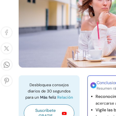
Conclusio
Desbloquea consejos
Resumen rá
diarios de 30 segundos
Reconocim
para un
Más feliz
Relación
acercarse a
Vigile las
Suscríbete
GRATIS