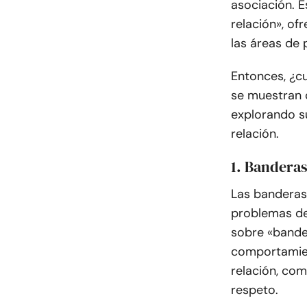
asociación. 
relación», of
las áreas de 
Entonces, ¿c
se muestran o
explorando su
relación.
1. Banderas
Las banderas 
problemas de
sobre «bande
comportamien
relación, com
respeto.