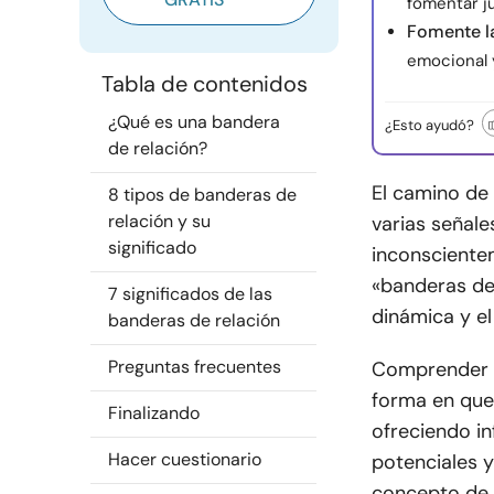
fomentar j
Fomente l
emocional 
Tabla de contenidos
¿Qué es una bandera
¿Esto ayudó?
de relación?
El camino de
8 tipos de banderas de
relación y su
varias señale
significado
inconsciente
«banderas de 
7 significados de las
dinámica y el
banderas de relación
Preguntas frecuentes
Comprender e
forma en que
Finalizando
ofreciendo i
Hacer cuestionario
potenciales 
concepto de b