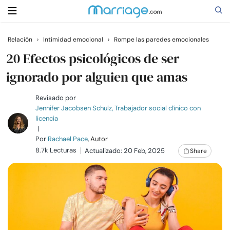
Relación
›
Intimidad emocional
›
Rompe las paredes emocionales
Buscar
20 Efectos psicológicos de ser
ignorado por alguien que amas
Casarse
Revisado por
Jennifer Jacobsen Schulz, Trabajador social clínico con
licencia
Relaciones
|
Por
Rachael Pace
, Autor
8.7k Lecturas
Familia
Actualizado: 20 Feb, 2025
Share
Ayuda
Cursos