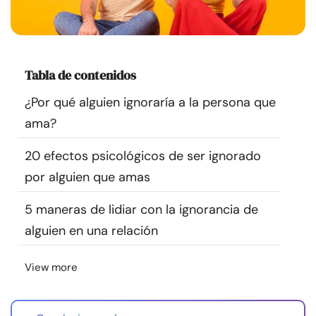
Recursos
Comunidad
Tabla de contenidos
Encuentra un terapeuta
¿Por qué alguien ignoraría a la persona que
ama?
Idioma
ES
20 efectos psicológicos de ser ignorado
por alguien que amas
Sobre nosotros
Contáctanos
Escríbenos
Publicidad con
5 maneras de lidiar con la ignorancia de
nosotros
alguien en una relación
© Copyright 2026. Todos los derechos reservados.
View more