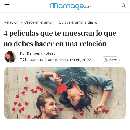
Relación
›
Crece en el amor
›
Cultiva el amor a diario
Buscar
4 películas que te muestran lo que
no debes hacer en una relación
Casarse
Por
Kimberly Poteat
7.2k Lecturas
Actualizado: 16 Feb, 2023
Share
Relaciones
Familia
Ayuda
Cursos