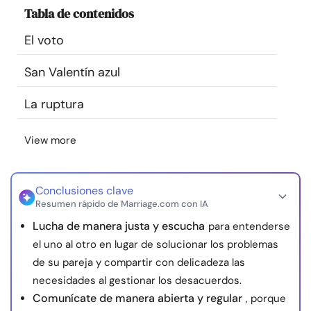
Tabla de contenidos
Recursos
El voto
Comunidad
San Valentín azul
Encuentra un terapeuta
La ruptura
Idioma
ES
View more
Conclusiones clave
Sobre nosotros
Contáctanos
Escríbenos
Publicidad con
Resumen rápido de Marriage.com con IA
nosotros
Lucha de manera justa y escucha
para entenderse
© Copyright 2026. Todos los derechos reservados.
el uno al otro en lugar de solucionar los problemas
de su pareja y compartir con delicadeza las
necesidades al gestionar los desacuerdos.
Comunícate de manera abierta y regular
, porque