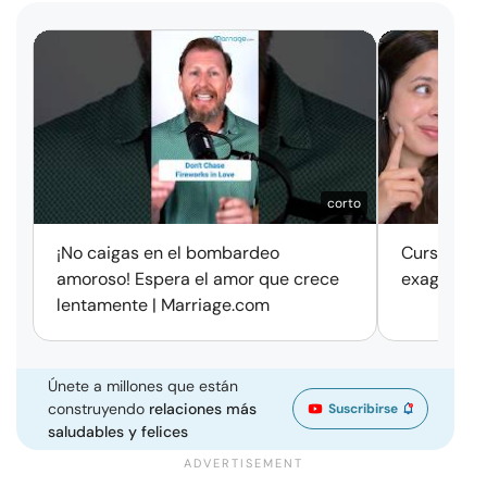
corto
¡No caigas en el bombardeo
Cursos de 
amoroso! Espera el amor que crece
exageració
lentamente | Marriage.com
Únete a millones que están
construyendo
relaciones más
Suscribirse
saludables y felices