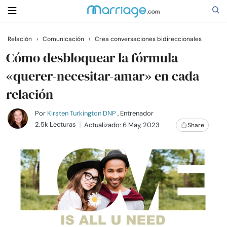
Relación
›
Comunicación
›
Crea conversaciones bidireccionales
Buscar
Cómo desbloquear la fórmula
«querer-necesitar-amar» en cada
relación
Casarse
Por
Kirsten Turkington DNP
, Entrenador
Relaciones
2.5k Lecturas
Actualizado: 6 May, 2023
Share
Familia
Ayuda
Cursos