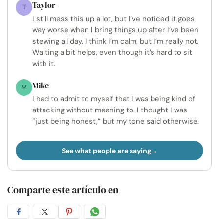
Taylor
T
I still mess this up a lot, but I’ve noticed it goes
way worse when I bring things up after I’ve been
stewing all day. I think I’m calm, but I’m really not.
Waiting a bit helps, even though it’s hard to sit
with it.
Mike
M
I had to admit to myself that I was being kind of
attacking without meaning to. I thought I was
“just being honest,” but my tone said otherwise.
See what people are saying
Comparte este artículo en
Compartir
Compartir
Compartir
Compartir