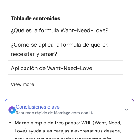
Recursos
Tabla de contenidos
Comunidad
¿Qué es la fórmula Want-Need-Love?
Encuentra un terapeuta
¿Cómo se aplica la fórmula de querer,
necesitar y amar?
Idioma
ES
Aplicación de Want-Need-Love
View more
Sobre nosotros
Contáctanos
Escríbenos
Publicidad con
nosotros
© Copyright 2026. Todos los derechos reservados.
Conclusiones clave
Resumen rápido de Marriage.com con IA
Marco simple de tres pasos:
WNL (Want, Need,
Love) ayuda a las parejas a expresar sus deseos,