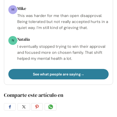
Mike
M
This was harder for me than open disapproval.
Being tolerated but not really accepted hurts in a
quiet way. I’m still kind of grieving that.
Natalia
N
I eventually stopped trying to win their approval
and focused more on chosen family. That shift
helped my mental health a lot.
See what people are saying
Comparte este artículo en
Compartir
Compartir
Compartir
Compartir
en
en
en
por