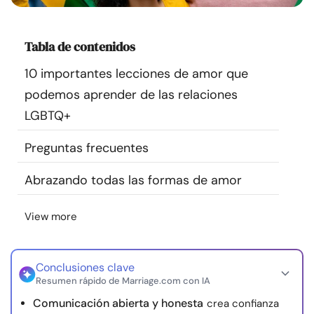
Recursos
Tabla de contenidos
Comunidad
10 importantes lecciones de amor que
Encuentra un terapeuta
podemos aprender de las relaciones
LGBTQ+
Idioma
ES
Preguntas frecuentes
Abrazando todas las formas de amor
Sobre nosotros
Contáctanos
Escríbenos
Publicidad con
nosotros
View more
© Copyright 2026. Todos los derechos reservados.
Conclusiones clave
Resumen rápido de Marriage.com con IA
Comunicación abierta y honesta
crea confianza