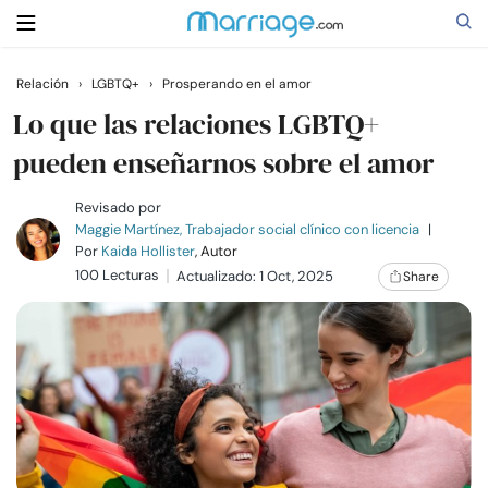
Relación
›
LGBTQ+
›
Prosperando en el amor
Buscar
Lo que las relaciones LGBTQ+
pueden enseñarnos sobre el amor
Casarse
Revisado por
Maggie Martínez, Trabajador social clínico con licencia
|
Por
Kaida Hollister
, Autor
Relaciones
100 Lecturas
Actualizado: 1 Oct, 2025
Share
Familia
Ayuda
Cursos