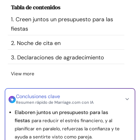
Recursos
Tabla de contenidos
1. Creen juntos un presupuesto para las
Comunidad
fiestas
Encuentra un terapeuta
2. Noche de cita en
3. Declaraciones de agradecimiento
Idioma
ES
View more
Sobre nosotros
Contáctanos
Escríbenos
Publicidad con
nosotros
Conclusiones clave
Resumen rápido de Marriage.com con IA
© Copyright 2026. Todos los derechos reservados.
Elaboren juntos un presupuesto para las
fiestas
para reducir el estrés financiero, y al
planificar en paralelo, refuerzas la confianza y te
ayuda a sentirte visto como pareja.