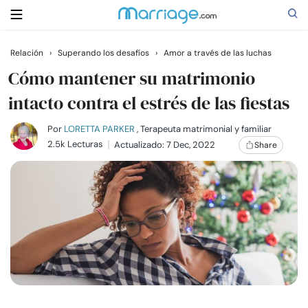
Relación
›
Superando los desafíos
›
Amor a través de las luchas
Buscar
Cómo mantener su matrimonio
intacto contra el estrés de las fiestas
Casarse
Por
LORETTA PARKER
, Terapeuta matrimonial y familiar
2.5k Lecturas
Actualizado: 7 Dec, 2022
Share
Relaciones
Familia
Ayuda
Cursos