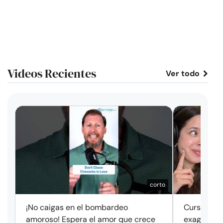
Videos Recientes
Ver todo
corto
¡No caigas en el bombardeo
Cursos de 
amoroso! Espera el amor que crece
exageració